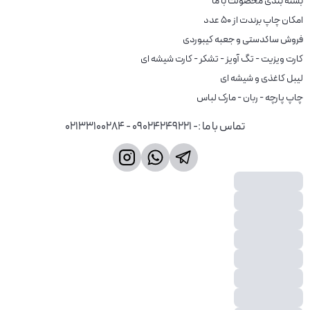
چاپ پارچه - ربان - مارک لباس 
تماس با ما
:
- 09024249221 - 02133100284